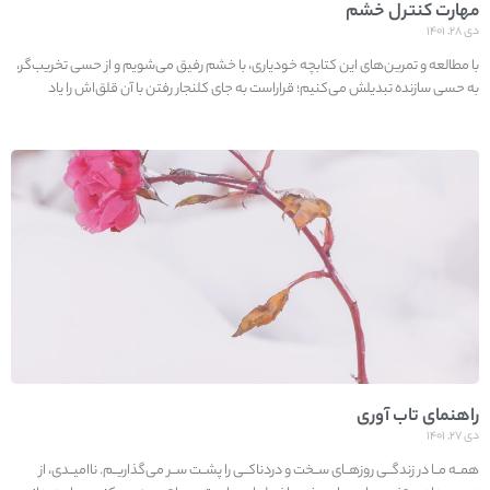
مهارت کنترل خشم
دی ۲۸, ۱۴۰۱
با مطالعه و تمرین‌های این کتابچه خودیاری، با خشم رفیق می‌شویم و از حسی تخریب‌گر،
به حسی سازنده تبدیلش می‌کنیم؛ قراراست به جای کلنجار رفتن با آن قلق‌اش را یاد
راهنمای تاب آوری
دی ۲۷, ۱۴۰۱
همــه مــا در زندگــی روزهــای ســخت و دردناکــی را پشــت ســر می‌گذاریــم. ناامیــدی، از