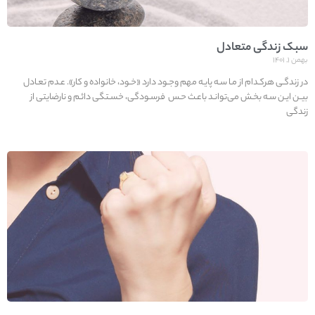
سبک زندگی متعادل
بهمن ۱, ۱۴۰۱
در زندگـی هرکـدام از مـا سـه پایـه مهم وجـود دارد «خـود، خانواده و کار». عـدم تعـادل
بیـن ایـن سـه بخـش می‌توانـد باعـث حـس فرسـودگی، خسـتگی دائـم و نارضایتی از
زندگی