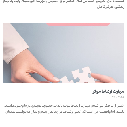
دســت دادن، تغییــر، احســاس غــم، اضطــراب و اســترس را تجربــه می‌کنیــم. بایــد بدانیــم
زندگــی هرگـز کامـل
مهارت ارتباط موثر
دی ۱۳, ۱۴۰۱
خیلی از ما فکر می‌کنیم مهــارت ارتبــاط موثــر باید بــه صــورت غریــزی در ما وجــود داشــته
باشــد. اما واقعیت این است که خیلی وقت‌ها در رسـاندن پیـام و بیـان درخواسـت‌هایمان