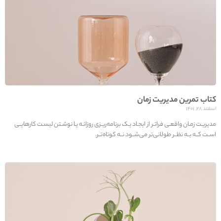
کتاب تمرین مدیریت زمان
اسفند ۲۸, ۱۴۰۱
مدیریـت زمـان واقعـی فراتـر از ایجـاد یـک برنامه‌ریـزی روزانـه یـا نوشـتن لیسـت کارهایــی
اســت کــه بــه نظــر طولانی‌تر می‌شــود نــه کوتاه‌تــر.