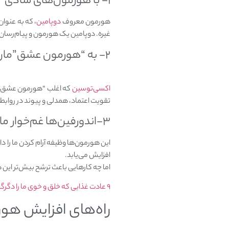
۱- با هورمون‌های شادی‌ “حس خوب” دم‌خور شویم!
هورمون معروف
دوپامین
، که به عنوا
غیره. دوپامین یک هورمون و پیام‌رس
۲- به “هورمون عشق”مان اهمیت دهیم
اکسی‌توسین
که اغلب “هورمون عشق در
تقویت اعتماد، همدلی و پیوند در روابط
۳-اندورفین‌ها غم‌خوار ما هستند!
این هورمون‌ها وظیفه آرام کردن ما را د
افزایش می‌یابد.
اما چه کارهایی باعث ترشح بیش‌تر این
۹ عادت غذایی که خلق و خو‌ی ما را دگرگون می‌کند
راه‌های افزایش هور