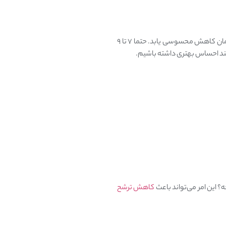
می‌تواند به طرق مختلف بر سلامت شما تأثیر بگذارد. خواب ناکافی باعث می‌شود تا سطح دوپامین در بدن‌مان کاهش محسوسی یابد. حتما ۷ تا ۹
کند احساس بهتری داشته باشیم.
؟ این امر می‌تواند باعث
کاهش ترشح